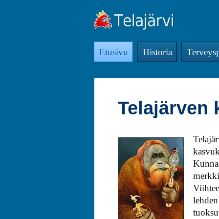
Etusivu
Historia
Terveysp
Telajärven 
Telajä
kasvuke
Kunnas
merkki
Viihte
lehden
tuoksu