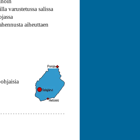
inoin
la varustetussa salissa
ojassa
ahennusta aiheuttaen
ohjaisia