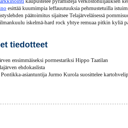
arkkinointi
kaupustelee pyramidejä verkostohuijauksen ke
ino
esittää kuumimpia leffauutuuksia pehmustetuilla istuimil
styslehden päätoimitus sijaitsee Telajärveläisessä pommisu
ilmankuulu iskelmä-hard rock yhtye remuaa pitkin kyliä p
et tiedotteet
ajärven ensimmäiseksi pormestariksi Hippo Taatilan
lajärven ehdokaslista
Pontikka-asiantuntija Jurmo Kurola suosittelee kartohvelip