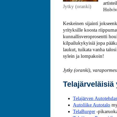
artist
Jytky (oranki)
Holviv
Keskeinen sijainti jokseenk
yrityksille koosta riippum
kunnallisveroprosentti hou
kilpailukykyisiä jopa pääk
laukut, tuikata vanha talos
sylein ja lompakoin!
Jytky (oranki), varapormes
Telajärveläisiä
Telajärven Autotehda
Autoliike Autotalo
myy
TelaBurger
-pikaruoka