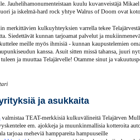
eille. Jauhelihamonumenteistaan kuulu kuvanveistäjä Mikael 
uori ja iskelmä-hard rock yhtye Walrus of Doom ovat kotoi
in merkittävien kulkuyhteyksien varrella tekee Telajärvestä
atta. Siedettävät kunnan tarjoamat palvelut ja mukiinmene
kuttelee meille myös ihmisiä - kunnan kaupustelemien oma
aupunkiseudun kanssa. Asuit sitten missä tahansa, juuri ny
i tuleen ja muuttaa Telajärvelle! Otamme sinut ja vakuutus
tari
 yrityksiä ja asukkaita
s
valmistaa TEAT-merkkisiä kulkuvälineitä Telajärven Mull
skentelee em. ajokkeja ja muunkinmallisia kotteroita auto
la tarjoaa meheviä hamppareita hampuuseille