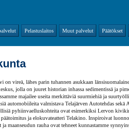
alvelut
Pelastuslaitos
Muut palvelut
Päätökset
kunta
rvi on vireä, lähes parin tuhannen asukkaan länsisuomalain
skus, jolla on juuret historian inhassa sedimentissä ja pime
samme majailee useita merkittäviä suurmiehiä ja suurtyöll
siä automobiileita valmistava Telajärven Autotehdas sekä A
ellisiä pyhiinvaelluskohteita ovat esimerkiksi Lervon kivik
 päätoimitus ja elokuvateatteri Telakino. Inspiroivat luonn
t ja maanseudun rauha ovat tehneet kunnastamme synnyin