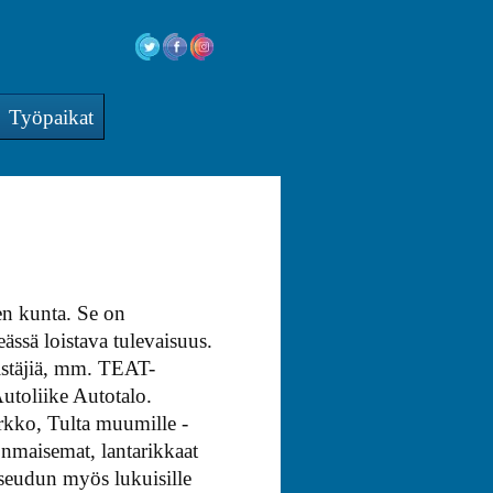
Työpaikat
en kunta. Se on
ässä loistava tulevaisuus.
istäjiä, mm. TEAT-
utoliike Autotalo.
irkko, Tulta muumille -
onmaisemat, lantarikkaat
seudun myös lukuisille