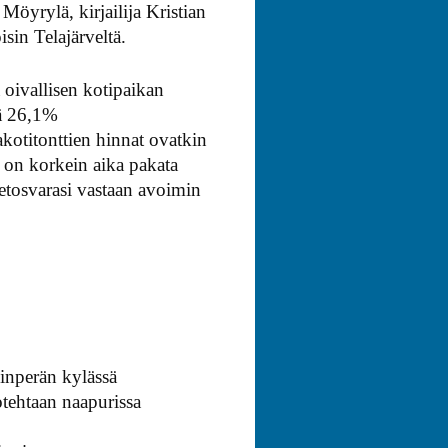
Möyrylä, kirjailija Kristian
sin Telajärveltä.
 oivallisen kotipaikan
vä 26,1%
kotitonttien hinnat ovatkin
t on korkein aika pakata
petosvarasi vastaan avoimin
inperän kylässä
tehtaan naapurissa