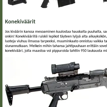
Konekiväärit
Jos kiväärin kanssa mesoaminen kuulostaa hauskalta puuhalta, sar
onkin! Konekiväärillä ruiskii lepikot täyteen lyijyä alta aikayksikön,
luoteja viuhuu ilmassa tarpeeksi, muuminkaato onnistuu vaikka ta
siunannutkaan. Melkein mihin tahansa jahtipuuhaan erittäin sove
konekivääri, jolla maastoa voi pippuroida tahtiin 950 laukausta mi