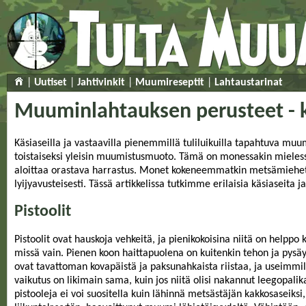
|
Uutiset
|
Jahtivinkit
|
Muumireseptit
|
Lahtaustarinat
Muuminlahtauksen perusteet - 
Käsiaseilla ja vastaavilla pienemmillä tuliluikuilla tapahtuva 
toistaiseksi yleisin muumistusmuoto. Tämä on monessakin mieless
aloittaa orastava harrastus. Monet kokeneemmatkin metsämieh
lyijyavusteisesti. Tässä artikkelissa tutkimme erilaisia käsiaseit
Pistoolit
Pistoolit ovat hauskoja vehkeitä, ja pienikokoisina niitä on help
missä vain. Pienen koon haittapuolena on kuitenkin tehon ja pys
ovat tavattoman kovapäistä ja paksunahkaista riistaa, ja useimmilla
vaikutus on likimain sama, kuin jos niitä olisi nakannut leegopalika
pistooleja ei voi suositella kuin lähinnä metsästäjän kakkosaseiksi,