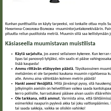
Kunhan punttisalilla on käyty tarpeeksi, voi lonkalle ottaa myö
Никитина-Соколова-Волкова -muumintorjuntakonekiväärin. Painoa 
pituutta reilun puolitoista metriä. Muumin sillä saa kellistymään 
Käsiaseella muumistavan muistilista
Käytä sarjatulta
, jos aseesi sellaiseen kykenee. Kun kerra
lipas tai panosvyö tyhjäksi, niin saalis ei pääse vahingoss
lisää kaupasta!
Ammu riittävän etäisyyden päästä.
Täysikasvuinen muumiu
metsämies ei ole tarpeeksi kaukana muumin rojahtaessa k
alle. Ammu aina vähintään kolmen metrin päästä!
Hanki aseesi Venäjältä.
Mitä järeämpi pyssy, sitä hauskem
jytkyimpiin aseisiin on helvetillisen vaikea saada kantolupa
kerro poliisille, harrastuksesi pääsee aivan uusiin sfääreihin
Ole tarkkana, mitä ammut.
Varmista aina, että tähtäimiss
esimerkiksi naapurin pyylevä akka tai joku valtionpäämies.
tai saada sakkoja, vaikka se olisikin vahinko!