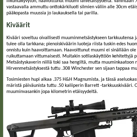
liikuntakyvytön, haavoittunut muumi lähietäisyydeltä. Vähintään 
vastaavalla ammuttu onttokärkiluoti silmien väliin alle 30cm etäi
pääkopasta muussia jo laukauksella tai parilla.
Kiväärit
Kivääri soveltuu oivallisesti muuminmetsästykseen tarkkuutensa ja
tulee olla tarkkana; pienoiskiväärin luoteja riista tuskin edes h
onnistu kuin haavoittamaan. Haavoittunut muumi ei sinällään ole 
ruikuttamaan vittumaisesti. Muitakin sotilaskäyttöön kehitettyjä 
Metsästyskaverin niillä toki saa hengiltä, mutta muuminkaatoon n
Hirvenmetsästyksestä tuttu .308 Winchester sen sijaan tappaa mu
Tosimiesten hupi alkaa .375 H&H Magnumista, ja tässä aseluokas
märistä päiväunista tuttu .50 kaliiperin Barrett -tarkkuuskivääri. 
muuminvasankin jopa kilometrin etäisyydeltä.